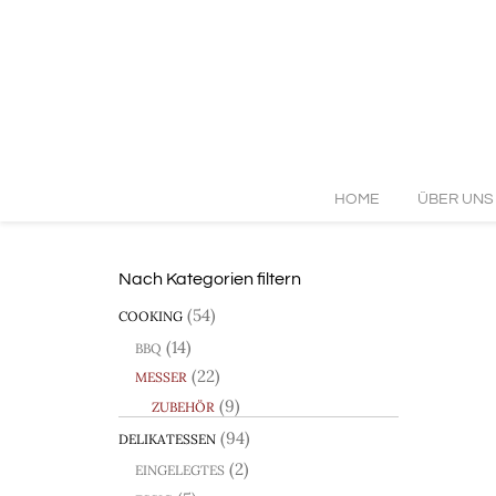
Zum
Inhalt
springen
HOME
ÜBER UNS
Nach Kategorien filtern
(54)
COOKING
(14)
BBQ
(22)
MESSER
(9)
ZUBEHÖR
(94)
DELIKATESSEN
(2)
EINGELEGTES