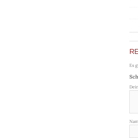
R
Es g
Sch
Dei
Na