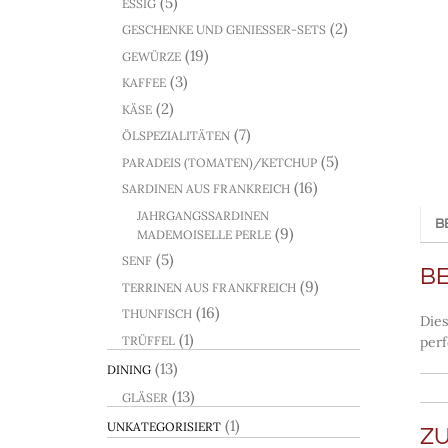
(5)
ESSIG
(2)
GESCHENKE UND GENIESSER-SETS
(19)
GEWÜRZE
(3)
KAFFEE
(2)
KÄSE
(7)
ÖLSPEZIALITÄTEN
(5)
PARADEIS (TOMATEN)/KETCHUP
(16)
SARDINEN AUS FRANKREICH
JAHRGANGSSARDINEN
B
(9)
MADEMOISELLE PERLE
(5)
SENF
B
(9)
TERRINEN AUS FRANKFREICH
(16)
THUNFISCH
Dies
(1)
TRÜFFEL
perf
(13)
DINING
(13)
GLÄSER
(1)
UNKATEGORISIERT
Z