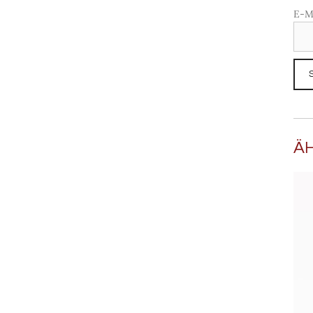
E-M
Ä