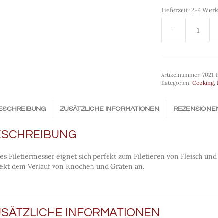
Lieferzeit:
2-4 Werk
Filetiermesser
21
cm
G-
20
Artikelnummer:
7021-F
Kategorien:
Cooking
,
Menge
ESCHREIBUNG
ZUSÄTZLICHE INFORMATIONEN
REZENSIONEN 
ESCHREIBUNG
es Filetiermesser eignet sich perfekt zum Filetieren von Fleisch und F
ekt dem Verlauf von Knochen und Gräten an.
USÄTZLICHE INFORMATIONEN