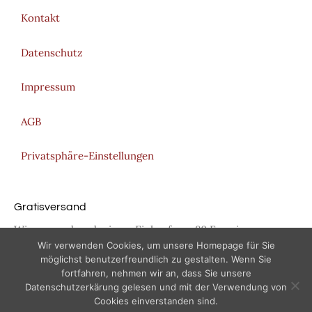
Kontakt
Datenschutz
Impressum
AGB
Privatsphäre-Einstellungen
Gratisversand
Wir versenden ab einem Einkauf von 80 Euro in
Österreich und ab 150 Euro in Deutschland GRATIS!
Wir verwenden Cookies, um unsere Homepage für Sie
möglichst benutzerfreundlich zu gestalten. Wenn Sie
fortfahren, nehmen wir an, dass Sie unsere
Datenschutzerkärung gelesen und mit der Verwendung von
Cookies einverstanden sind.
Produkt zum Warenkorb hinzugefügt.