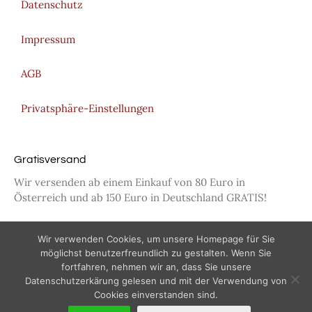
Datenschutz
Impressum
AGB
Privatsphäre-Einstellungen
Gratisversand
Wir versenden ab einem Einkauf von 80 Euro in
Österreich und ab 150 Euro in Deutschland GRATIS!
Wir verwenden Cookies, um unsere Homepage für Sie
möglichst benutzerfreundlich zu gestalten. Wenn Sie
fortfahren, nehmen wir an, dass Sie unsere
© 2026 geniessen.com – Martina Fischerauer
Datenschutzerkärung gelesen und mit der Verwendung von
Cookies einverstanden sind.
€
69,00
IN DEN WARENKORB
VERTRAG WIDERRUFEN