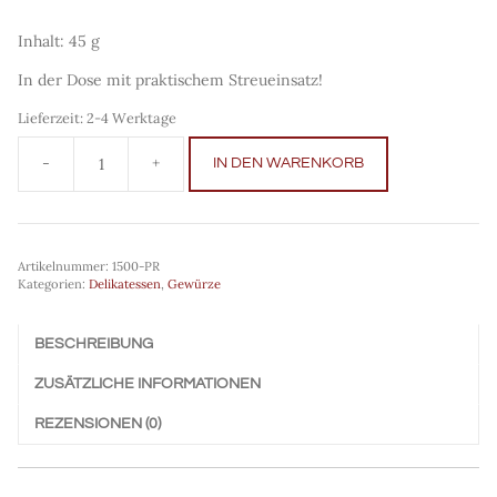
Inhalt: 45 g
In der Dose mit praktischem Streueinsatz!
Lieferzeit:
2-4 Werktage
IN DEN WARENKORB
Paprika
geräuchert
mild
45g
Menge
Artikelnummer:
1500-PR
Kategorien:
Delikatessen
,
Gewürze
BESCHREIBUNG
ZUSÄTZLICHE INFORMATIONEN
REZENSIONEN (0)